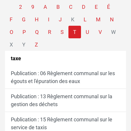
2
9
A
B
C
D
E
É
F
G
H
I
J
K
L
M
N
O
P
Q
R
S
T
U
V
W
X
Y
Z
taxe
Publication : 06 Règlement communal sur les
égouts et l'épuration des eaux
Publication : 13 Règlement communal sur la
gestion des déchets
Publication : 15 Règlement communal sur le
service de taxis