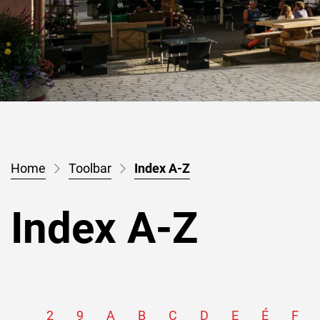
(sélectionné)
Toolbar
Index A-Z
Index A-Z
2
9
A
B
C
D
E
É
F