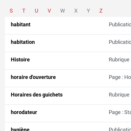
S
T
U
V
W
X
Y
Z
habitant
Publicati
habitation
Publicati
Histoire
Rubrique :
horaire d'ouverture
Page : Ho
Horaires des guichets
Rubrique 
horodateur
Page : S
hygiène
Publicati