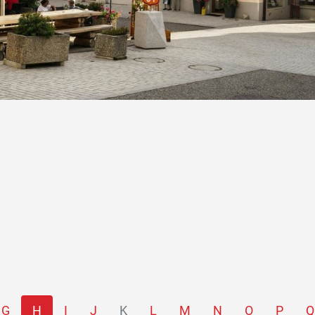
G
H
I
J
K
L
M
N
O
P
Q