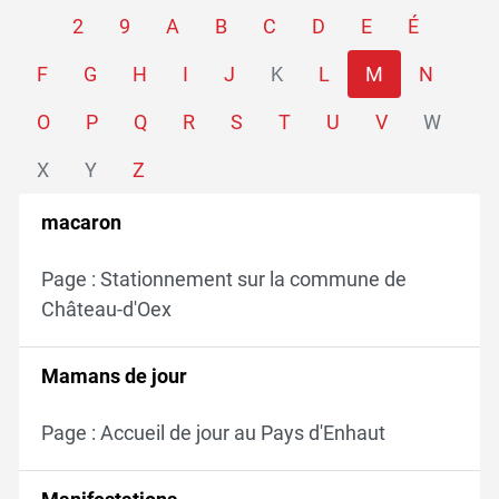
2
9
A
B
C
D
E
É
F
G
H
I
J
K
L
M
N
O
P
Q
R
S
T
U
V
W
X
Y
Z
macaron
Page : Stationnement sur la commune de
Château-d'Oex
Mamans de jour
Page : Accueil de jour au Pays d'Enhaut