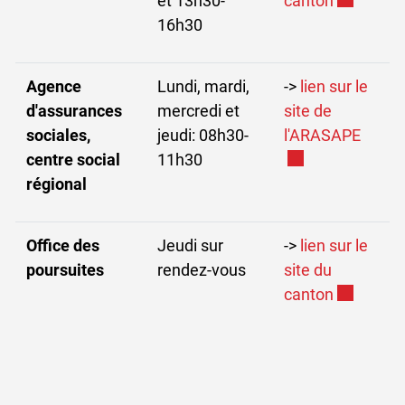
et 13h30-
canton
16h30
Agence
Lundi, mardi,
->
lien sur le
d'assurances
mercredi et
site de
Ce lie
sociales,
jeudi: 08h30-
l'ARASAPE
centre social
11h30
régional
Office des
Jeudi sur
->
lien sur le
poursuites
rendez-vous
site du
Ce lien ex
canton