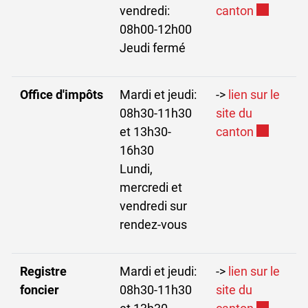
Ce lien ex
vendredi:
canton
08h00-12h00
Jeudi fermé
Office d'impôts
Mardi et jeudi:
->
lien sur le
08h30-11h30
site du
Ce lien ex
et 13h30-
canton
16h30
Lundi,
mercredi et
vendredi sur
rendez-vous
Registre
Mardi et jeudi:
->
lien sur le
foncier
08h30-11h30
site du
Ce lien ex