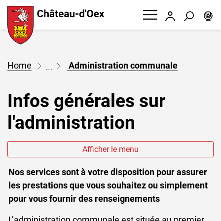
W
Chateau d'Oex
Connexion
Recherc
Page d'accueil
Accèder à la navigation
Accèder au contenu
Accèder à l'outil de recherche
Accèder à la table des matières
(sélection
Administration communale
Infos générales sur
l'administration
Afficher le menu
Nos services sont à votre disposition pour assurer
les prestations que vous souhaitez ou simplement
pour vous fournir des renseignements
L’administration communale est située au premier