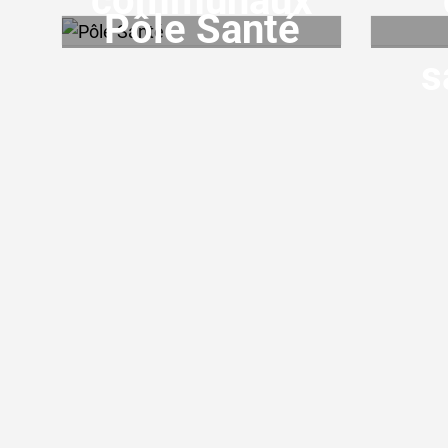
communaux
Pôle Santé
s