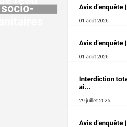
de l'eau
socio-
Avis d'enquête
anitaires
01
août
2026
Avis d'enquête 
01
août
2026
Interdiction tot
ai...
29
juillet
2026
Avis d'enquête