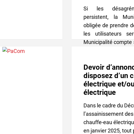
Si les désagrém
persistent, la Mun
obligée de prendre 
les utilisateurs s
Municipalité compte s
votre solidarité e
votre
Devoir d’annonc
compréhension
disposez d’un 
électrique et/o
électrique
Dans le cadre du Déc
l’assainissement des
chauffe-eau électriqu
en janvier 2025, tout 