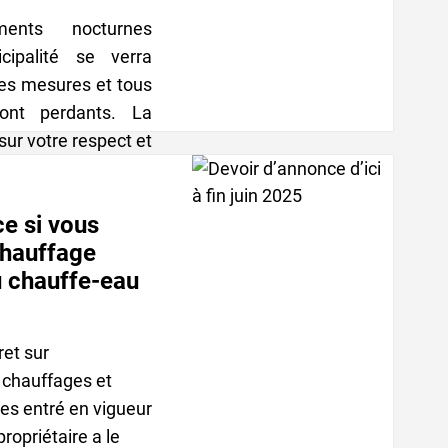
ents nocturnes
icipalité se verra
des mesures et tous
eront perdants. La
ur votre respect et
t vous remercie de
e si vous
.
chauffage
u chauffe-eau
ret sur
 chauffages et
es entré en vigueur
propriétaire a le