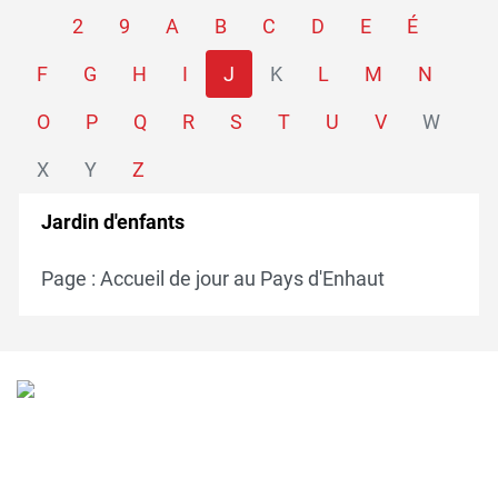
2
9
A
B
C
D
E
É
F
G
H
I
J
K
L
M
N
O
P
Q
R
S
T
U
V
W
X
Y
Z
Jardin d'enfants
Page : Accueil de jour au Pays d'Enhaut
Verschiedene Informationen