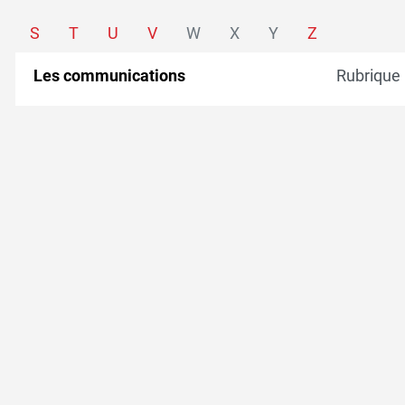
S
T
U
V
W
X
Y
Z
Les communications
Rubrique