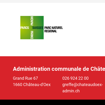
Verschiedene Informationen
Administration communale de Chât
Grand Rue 67
026 924 22 00
1660 Château-d'Oex
greffe@chateaudoex-
admin.ch