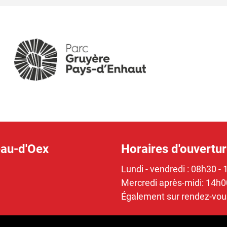
eau-d'Oex
Horaires d'ouvertu
Lundi - vendredi : 08h30 - 
Mercredi après-midi: 14h0
Également sur rendez-vou