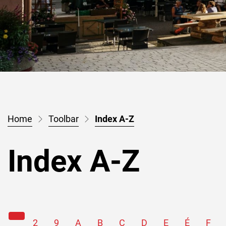
(sélectionné)
Toolbar
Index A-Z
Index A-Z
2
9
A
B
C
D
E
É
F