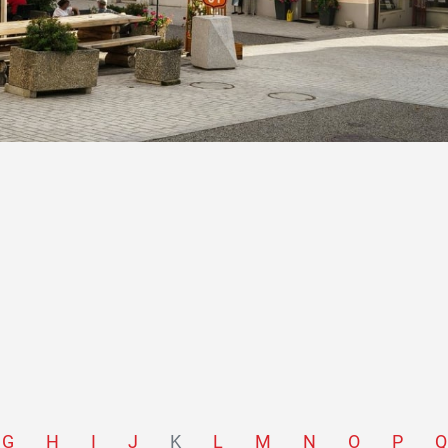
G
H
I
J
K
L
M
N
O
P
Q