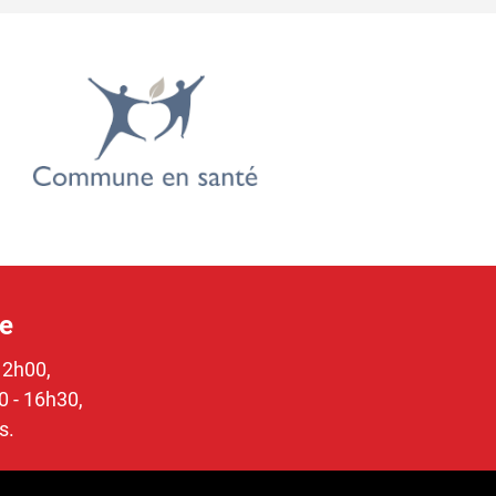
re
12h00,
0 - 16h30,
s.