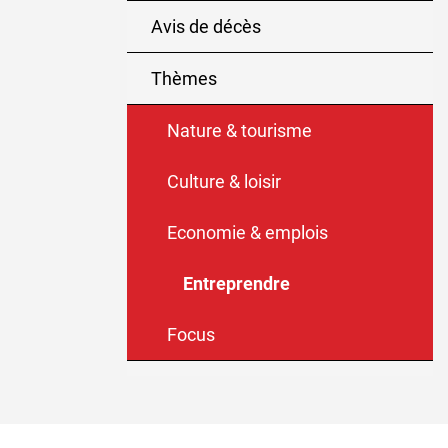
Avis de décès
Thèmes
Nature & tourisme
Culture & loisir
Economie & emplois
Entreprendre
(sélectionné)
Focus