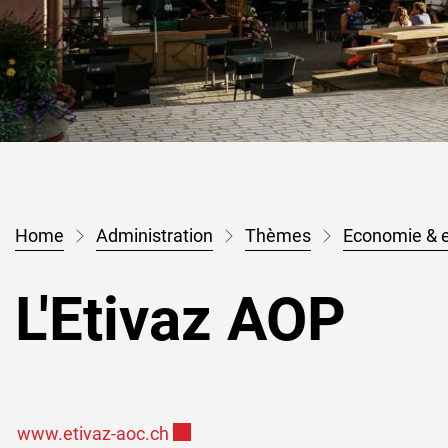
Administration
Thèmes
Economie & 
L'Etivaz AOP
Ce lien externe va ouvrir une nouvel
www.etivaz-aoc.ch