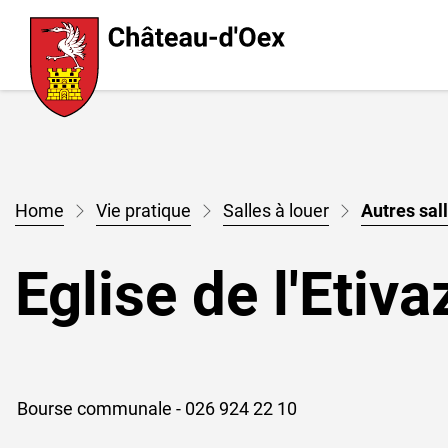
Chateau d'Oex
Page d'accueil
Accèder à la navigation
Accèder au contenu
Accèder à l'outil de recherche
Accèder à la table des matières
Vie pratique
Salles à louer
Autres sal
Eglise de l'Etiva
Bourse communale - 026 924 22 10
Objets associés