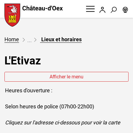
W
Chateau d'Oex
Connexion
Recherc
Page d'accueil
Accèder à la navigation
Accèder au contenu
Accèder à l'outil de recherche
Accèder à la table des matières
(sélectionné)
Lieux et horaires
L'Etivaz
Afficher le menu
Heures d'ouverture :
Selon heures de police (07h00-22h00)
Cliquez sur l'adresse ci-dessous pour voir la carte