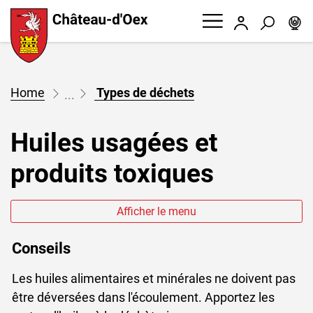
W
Chateau d'Oex
Connexion
Recherc
Page d'accueil
Accèder à la navigation
Accèder au contenu
Accèder à l'outil de recherche
Accèder à la table des matières
(sélectionné)
Types de déchets
Huiles usagées et
produits toxiques
Afficher le menu
Conseils
Les huiles alimentaires et minérales ne doivent pas
être déversées dans l'écoulement. Apportez les