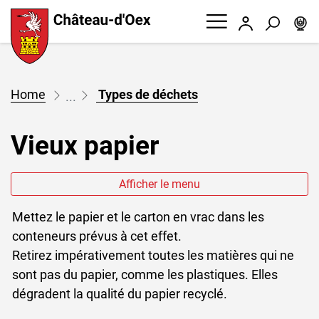
W
Chateau d'Oex
Connexion
Recherc
Page d'accueil
Accèder à la navigation
Accèder au contenu
Accèder à l'outil de recherche
Accèder à la table des matières
(sélectionné)
Types de déchets
Vieux papier
Afficher le menu
Mettez le papier et le carton en vrac dans les
conteneurs prévus à cet effet.
Retirez impérativement toutes les matières qui ne
sont pas du papier, comme les plastiques. Elles
dégradent la qualité du papier recyclé.